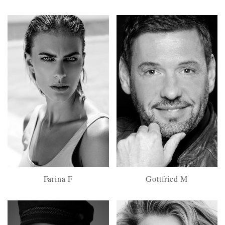
Farina F
Gottfried M