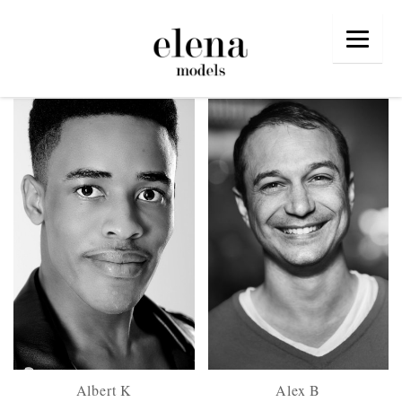
Albert K
Alex B